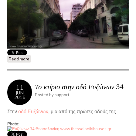
Read more
about Η οδός Αγίου Μηνά..μια από τις παλαιότερες οδούς της
Θεσσαλονίκης
Το κτίριο στην οδό Ευζώνων 34
11
JUN
Posted by
support
2015
Στην
οδό Ευζώνων
, μια από της πρώτες οδούς της
Photo: