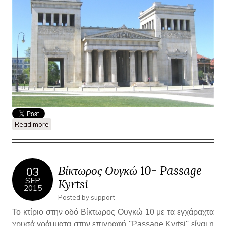
Read more
about Λίγα λόγια για τον ευρωπαϊκό κλασικισμό
Βίκτωρος Ουγκώ 10- Passage
03
SEP
Kyrtsi
2015
Posted by
support
Το κτίριο στην οδό Βίκτωρος Ουγκώ 10 με τα εγχάραχτα
χρυσά γράμματα στην επιγραφή ''Passage Kyrtsi'' είναι η