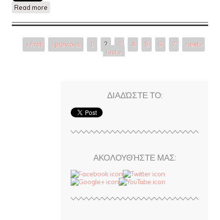
Read more
about Το κτίριο στην οδό Ευζώνων 34
Pages
« first
‹ previous
1
2
3
4
5
6
7
next ›
last »
ΔΙΑΔΏΣΤΕ ΤΟ:
ΑΚΟΛΟΥΘΉΣΤΕ ΜΑΣ: