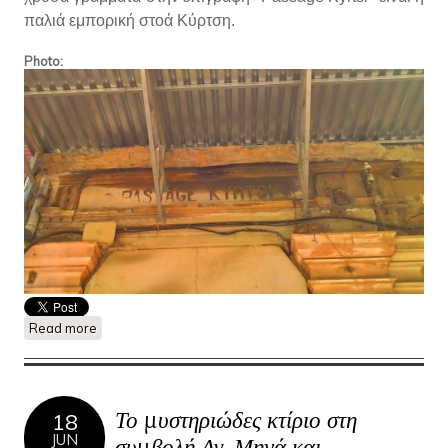
παλιά εμπορική στοά Κύρτση.
Photo:
Read more
about Βίκτωρος Ουγκώ 10- Passage Kyrtsi
Το μυστηριώδες κτίριο στη
18
JUN
συμβολή Αγ. Μηνά και