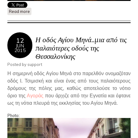
Read more
about Το μυστηριώδες κτίριο στη συμβολή Αγ. Μηνά και
Βενιζέλου..
Η οδός Αγίου Μηνά..μια από τις
12
JUN
παλαιότερες οδούς της
2015
Θεσσαλονίκης
Posted by
support
Η σημερινή οδός Αγίου Μηνά στο παρελθόν ονομαζόταν
οδός Ι. Τσιμισκή και είναι ένας από τους παλαιότερους
δρόμους της πόλης μας, καθώς αποτελούσε το νότιο
όριο της
Αγοράς
που άρχιζε από την Εγνατία και έφτανε
ως τη νότια πλευρά της εκκλησίας του Αγίου Μηνά.
Photo: