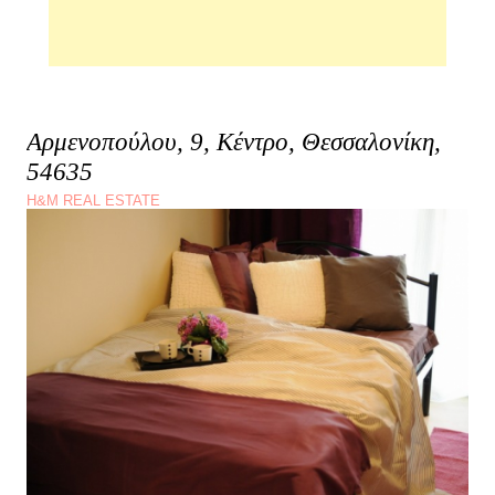
Αρμενοπούλου, 9, Κέντρο, Θεσσαλονίκη,
54635
H&M REAL ESTATE