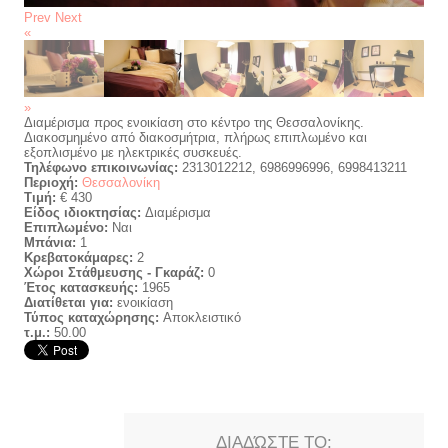
Prev
Next
«
»
Διαμέρισμα προς ενοικίαση στο κέντρο της Θεσσαλονίκης.
Διακοσμημένο από διακοσμήτρια, πλήρως επιπλωμένο και
εξοπλισμένο με ηλεκτρικές συσκευές.
Τηλέφωνο επικοινωνίας:
2313012212, 6986996996, 6998413211
Περιοχή:
Θεσσαλονίκη
Τιμή:
€ 430
Είδος ιδιοκτησίας:
Διαμέρισμα
Επιπλωμένο:
Ναι
Μπάνια:
1
Κρεβατοκάμαρες:
2
Χώροι Στάθμευσης - Γκαράζ:
0
Έτος κατασκευής:
1965
Διατίθεται για:
ενοικίαση
Τύπος καταχώρησης:
Αποκλειστικό
τ.μ.:
50.00
ΔΙΑΔΏΣΤΕ ΤΟ: