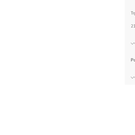
Τη
2
P