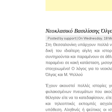
Νεοκλασικό Βασιλίσσης Όλγ
Posted by
support
| On
Wednesday, 18 M
Στη Θεσσαλονίκη υπάρχουν πολλά νεο
δική του ιδιαίτερη αίγλη και ιστ
συντηρούνται και παραμένουν σε άθλ
παραμένει σε κακή κατάσταση, μισογκ
στοιχειωμένο! Ο λόγος για το νεοκλ
Όλγας και Μ. Ψελλού
Έχουν ακουστεί πολλές ιστορίες γ
φυλακισμένων πνευμάτων που ακούγ
θέλησαν είτε να το κατεδαφίσουν, είτ
και τηλεοπτικές εκπομπές ασχο
υπόθεση. Αληθινές ή ψεύτικες οι ιστ