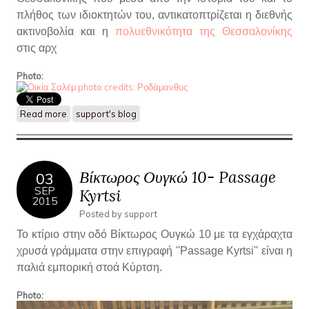
πλήθος των ιδιοκτητών του, αντικατοπτρίζεται η διεθνής
ακτινοβολία και η
πολυεθνικότητα της Θεσσαλονίκης
στις αρχ
Photo:
Read more
about Η οικία Σαλέμ -Τζεμποργά..
support's blog
Βίκτωρος Ουγκώ 10- Passage
03
SEP
Kyrtsi
2015
Posted by
support
Το κτίριο στην οδό Βίκτωρος Ουγκώ 10 με τα εγχάραχτα
χρυσά γράμματα στην επιγραφή ''Passage Kyrtsi'' είναι η
παλιά εμπορική στοά Κύρτση.
Photo: