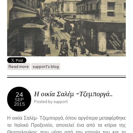
Read more
about Σαμπρί πασάς, o πιο αγαπητός πασάς στους
support's blog
Θεσσαλονικείς!
Η οικία Σαλέμ -Τζεμποργά..
24
SEP
Posted by
support
2015
Η οικία Σαλέμ- Τζεμποργά, όπου αργότερα μεταφέρθηκε
το Ιταλικό Προξενείο, αποτελεί ένα από τα κτίρια της
Θεσσαλονίκης που μέσα από την ιστορία του και το