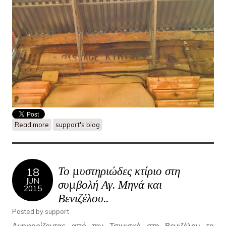
Read more
about Βίκτωρος Ουγκώ 10- Passage Kyrtsi
support's blog
Το μυστηριώδες κτίριο στη
18
JUN
συμβολή Αγ. Μηνά και
2015
Βενιζέλου..
Posted by
support