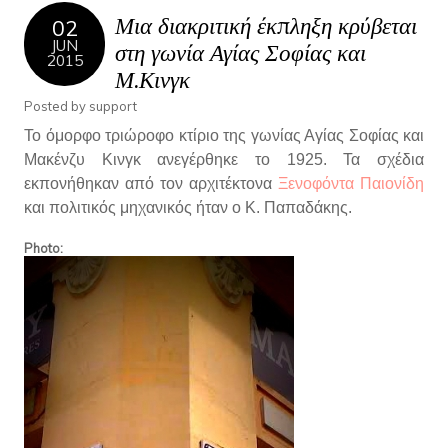
Μια διακριτική έκπληξη κρύβεται
02
JUN
στη γωνία Αγίας Σοφίας και
2015
Μ.Κινγκ
Posted by
support
Το όμορφο τριώροφο κτίριο της γωνίας Αγίας Σοφίας και
Μακένζυ Κινγκ ανεγέρθηκε το 1925. Τα σχέδια
εκπονήθηκαν από τον αρχιτέκτονα
Ξενοφόντα Παιονίδη
και πολιτικός μηχανικός ήταν ο Κ. Παπαδάκης.
Photo: