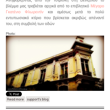
Ανηφορίζοντας από την Τσιμισκή στη Βενιζέλου το
βλέμμα μας τραβιέται αρχικά από το επιβλητικό
Μέγαρο
Γκατένιο Φλωρεντίν
και αμέσως μετά το πολύ
εντυπωσιακό κτίριο που βρίσκεται ακριβώς απέναντί
του, στη συμβολή των οδών
Photo:
Read more
about Το μυστηριώδες κτίριο στη συμβολή Αγ. Μηνά και
support's blog
Βενιζέλου..