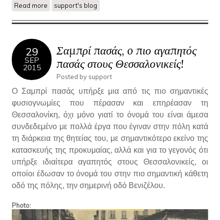
Read more
about Η στοά Τάττη..
support's blog
Σαμπρί πασάς, o πιο αγαπητός
29
SEP
πασάς στους Θεσσαλονικείς!
2015
Posted by
support
Ο Σαμπρί πασάς υπήρξε μια από τις πιο σημαντικές
φυσιογνωμίες που πέρασαν και επηρέασαν τη
Θεσσαλονίκη, όχι μόνο γιατί το όνομά του είναι άμεσα
συνδεδεμένο με πολλά έργα που έγιναν στην πόλη κατά
τη διάρκεια της θητείας του, με σημαντικότερο εκείνο της
κατασκευής της προκυμαίας, αλλά και για το γεγονός ότι
υπήρξε ιδιαίτερα αγαπητός στους Θεσσαλονικείς, οι
οποίοι έδωσαν το όνομά του στην πιο σημαντική κάθετη
οδό της πόλης, την σημερινή οδό Βενιζέλου.
Photo: