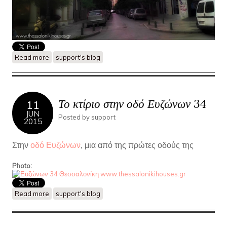
Read more
about Η οδός Αγίου Μηνά..μια από τις παλαιότερες οδούς της
support's blog
Θεσσαλονίκης
Το κτίριο στην οδό Ευζώνων 34
11
JUN
Posted by
support
2015
Στην
οδό Ευζώνων
, μια από της πρώτες οδούς της
Photo:
Read more
about Το κτίριο στην οδό Ευζώνων 34
support's blog