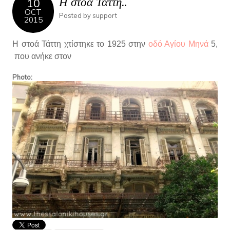
Η στοά Τάττη..
10
OCT
Posted by
support
2015
Η στοά Τάττη χτίστηκε το 1925 στην
οδό Αγίου Μηνά
5,
που ανήκε στον
Photo: