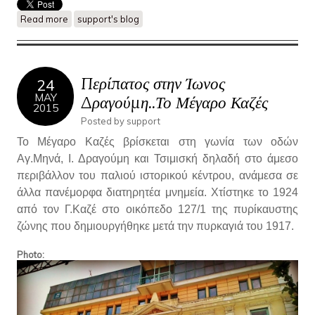
Read more
about Το Μέγαρο Γκατένιο Φλωρεντίν
support's blog
Περίπατος στην Ίωνος
24
MAY
Δραγούμη..Το Μέγαρο Καζές
2015
Posted by
support
Το Μέγαρο Καζές βρίσκεται στη γωνία των οδών
Αγ.Μηνά, Ι. Δραγούμη και Τσιμισκή δηλαδή στο άμεσο
περιβάλλον του παλιού ιστορικού κέντρου, ανάμεσα σε
άλλα πανέμορφα διατηρητέα μνημεία. Χτίστηκε το 1924
από τον Γ.Καζέ στο οικόπεδο 127/1 της πυρίκαυστης
ζώνης που δημιουργήθηκε μετά την πυρκαγιά του 1917.
Photo: