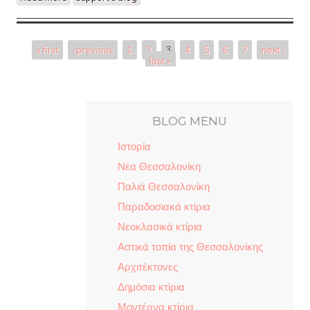
''Εξοχές'' με το ιστορικό κέντρο
Pages
« first
‹ previous
1
2
3
4
5
6
7
next ›
last »
BLOG MENU
Ιστορία
Νέα Θεσσαλονίκη
Παλιά Θεσσαλονίκη
Παραδοσιακά κτίρια
Νεοκλασικά κτίρια
Αστικά τοπία της Θεσσαλονίκης
Αρχιτέκτονες
Δηµόσια κτίρια
Μοντέρνα κτίρια