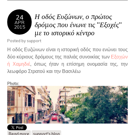
Η οδός Ευζώνων, ο πρώτος
24
APR
δρόμος που ένωνε τις ''Εξοχές''
2015
με το ιστορικό κέντρο
Posted by
support
Η οδός Ευζώνων είναι η ιστορική οδός που ενώνει τους
δύο κύριους δρόμους της παλιάς συνοικίας των
Εξοχών
ή Χαμηδιέ
, όπως ήταν η επίσημη ονομασία της, την
λεωφόρο Στρατού και την Βασιλέω
Photo:
Read more
about Η οδός Ευζώνων, ο πρώτος δρόμος που ένωνε τις
support's blog