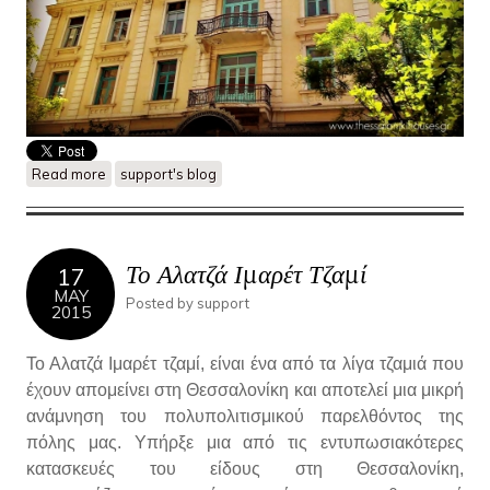
Read more
about Περίπατος στην Ίωνος Δραγούμη..Το Μέγαρο Καζές
support's blog
Το Αλατζά Ιμαρέτ Τζαμί
17
MAY
Posted by
support
2015
Το Αλατζά Ιμαρέτ τζαμί, είναι ένα από τα λίγα τζαμιά που
έχουν απομείνει στη Θεσσαλονίκη και αποτελεί μια μικρή
ανάμνηση του πολυπολιτισμικού παρελθόντος της
πόλης μας. Υπήρξε μια από τις εντυπωσιακότερες
κατασκευές του είδους στη Θεσσαλονίκη,