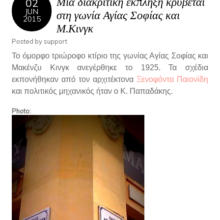
Μια διακριτική έκπληξη κρύβεται
02
JUN
στη γωνία Αγίας Σοφίας και
2015
Μ.Κινγκ
Posted by
support
Το όμορφο τριώροφο κτίριο της γωνίας Αγίας Σοφίας και
Μακένζυ Κινγκ ανεγέρθηκε το 1925. Τα σχέδια
εκπονήθηκαν από τον αρχιτέκτονα
Ξενοφόντα Παιονίδη
και πολιτικός μηχανικός ήταν ο Κ. Παπαδάκης.
Photo: