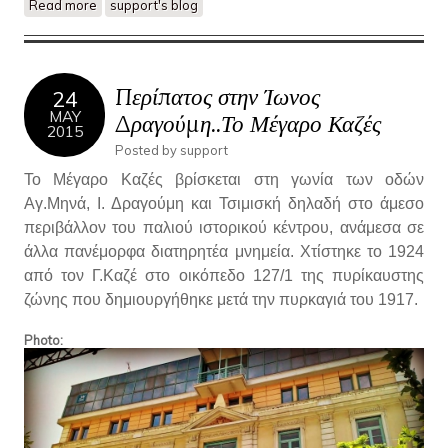
Read more
about Το Μέγαρο Γκατένιο Φλωρεντίν
support's blog
Περίπατος στην Ίωνος
24
MAY
Δραγούμη..Το Μέγαρο Καζές
2015
Posted by
support
Το Μέγαρο Καζές βρίσκεται στη γωνία των οδών
Αγ.Μηνά, Ι. Δραγούμη και Τσιμισκή δηλαδή στο άμεσο
περιβάλλον του παλιού ιστορικού κέντρου, ανάμεσα σε
άλλα πανέμορφα διατηρητέα μνημεία. Χτίστηκε το 1924
από τον Γ.Καζέ στο οικόπεδο 127/1 της πυρίκαυστης
ζώνης που δημιουργήθηκε μετά την πυρκαγιά του 1917.
Photo: